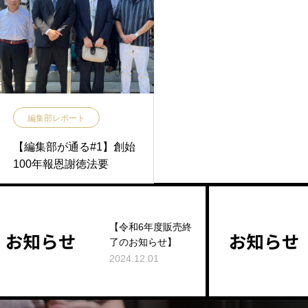
編集部レポート
【編集部が通る#1】創始
100年報恩謝徳法要
【令和6年度販売終
EC
了のお知らせ】
ら
2024.12.01
202