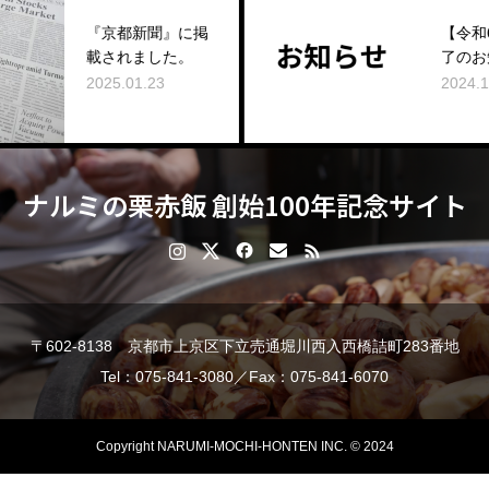
都新聞』に掲
【令和6年度販売終
れました。
了のお知らせ】
.01.23
2024.12.01
ナルミの栗赤飯 創始100年記念サイト
〒602-8138 京都市上京区下立売通堀川西入西橋詰町283番地
Tel：075-841-3080／Fax：075-841-6070
Copyright NARUMI-MOCHI-HONTEN INC. © 2024