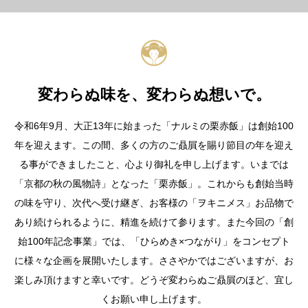
『京都新聞』に掲載されました。
2024
12
01
【令和6年度販売終了のお知らせ】
2024
11
24
変わらぬ味を、変わらぬ想いで。
EC販売終了のお知らせ
令和6年9月、大正13年に始まった「ナルミの栗赤飯」は創始100
2024
10
17
『朝日新聞』に掲載されました。
年を迎えます。この間、多くの方のご贔屓を賜り節目の年を迎え
る事ができましたこと、心より御礼を申し上げます。いまでは
2024
10
12
「京都の秋の風物詩」となった「栗赤飯」。これからも創始当時
特別包装紙が完成いたしました。
の味を守り、次代へ受け継ぎ、お客様の「ヲキニメス」お品物で
あり続けられるように、精進を続けて参ります。また今回の「創
始100年記念事業」では、「ひらめき×つながり」をコンセプト
に様々な企画を展開いたします。ささやかではございますが、お
楽しみ頂けますと幸いです。どうぞ変わらぬご贔屓のほど、宜し
くお願い申し上げます。