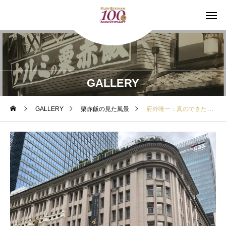
GALLERY
GALLERY
栗赤飯の見た風景
府外唯一：真のできたてをお届け