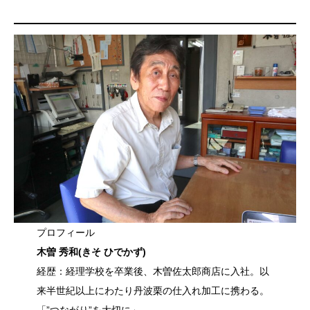
プロフィール
木曽
秀和(きそ ひでかず)
経歴：経理学校を卒業後、木曽佐太郎商店に入社。以
来半世紀以上にわたり丹波栗の仕入れ加工に携わる。
「”つながり”を大切に」